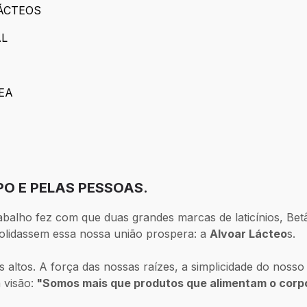
LÁCTEOS
AR LÁCTEOS
L
NTAL
EA
A ÁREA
PO E PELAS PESSOAS.
trabalho fez com que duas grandes marcas de laticínios, B
solidassem essa nossa união prospera: a
Alvoar Lácteo
s.
 altos. A força das nossas raízes, a simplicidade do nosso 
visão:
"Somos mais que produtos que alimentam o corp