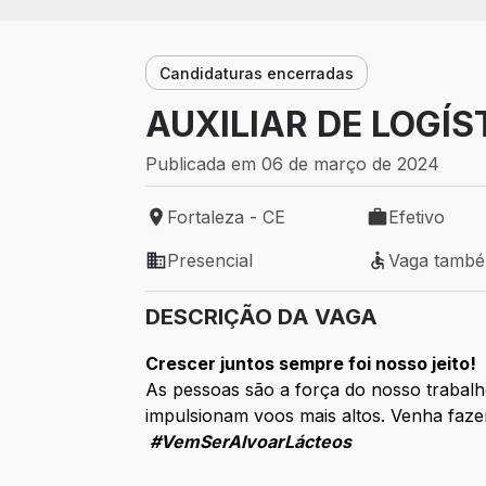
Candidaturas encerradas
AUXILIAR DE LOGÍS
Publicada em 06 de março de 2024
Fortaleza - CE
Efetivo
Local de trabalho: Fortaleza - CE
Tipo de vaga: 
Presencial
Vaga tamb
Modelo de trabalho: Presencial
Vaga também 
DESCRIÇÃO DA VAGA
Crescer juntos sempre foi nosso jeito!
As pessoas são a força do nosso trabalh
impulsionam voos mais altos. Venha fazer
#VemSerAlvoarLácteos