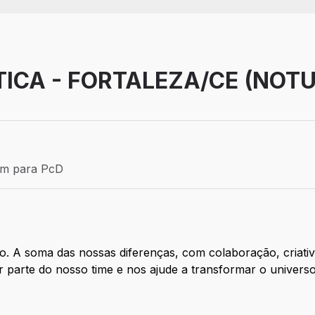
TICA - FORTALEZA/CE (NOT
Efetivo
ém para PcD
para PcD
o. A soma das nossas diferenças, com colaboração, criati
 parte do nosso time e nos ajude a transformar o universo