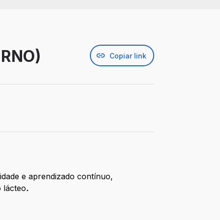
URNO)
Copiar link
vidade e aprendizado contínuo,
 lácteo
.