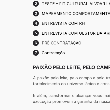
TESTE – FIT CULTURAL ALVOAR 
2
Etapa 2: TESTE – FIT CULTURAL ALVO
MAPEAMENTO COMPORTAMENTA
3
Etapa 3: MAPEAMENTO COMPORTAME
ENTREVISTA COM RH
4
Etapa 4: ENTREVISTA COM RH
ENTREVISTA COM GESTOR DA ÁR
5
Etapa 5: ENTREVISTA COM GESTOR D
PRÉ CONTRATAÇÃO
6
Etapa 6: PRÉ CONTRATAÇÃO
Contratação
7
Etapa 7: Contratação
PAIXÃO PELO LEITE, PELO CAM
A paixão pelo leite, pelo campo e pelo 
fortalecimento do universo lácteo e con
Ir além, transformar e alcançar voos mais
execução promovem a garantia da nossa 